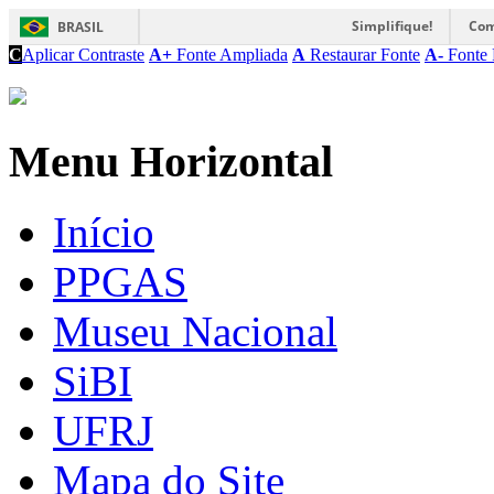
Simplifique!
Com
BRASIL
C
Aplicar Contraste
A+
Fonte Ampliada
A
Restaurar Fonte
A-
Fonte 
Menu Horizontal
Início
PPGAS
Museu Nacional
SiBI
UFRJ
Mapa do Site