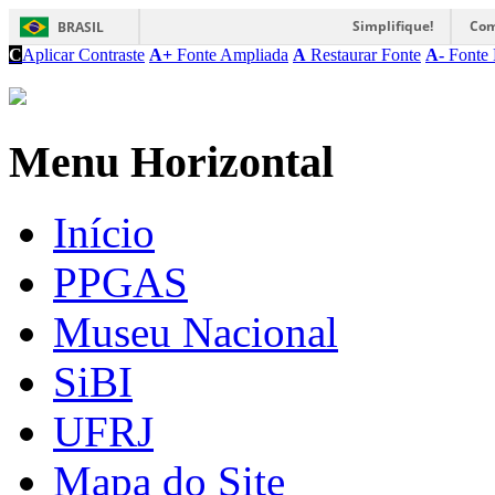
Simplifique!
Com
BRASIL
C
Aplicar Contraste
A+
Fonte Ampliada
A
Restaurar Fonte
A-
Fonte 
Menu Horizontal
Início
PPGAS
Museu Nacional
SiBI
UFRJ
Mapa do Site