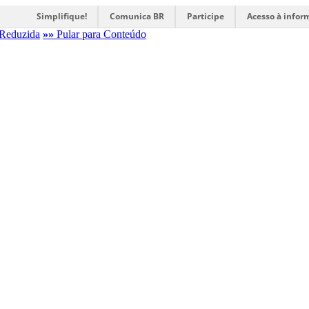
Simplifique!
Comunica BR
Participe
Acesso à infor
Reduzida
»»
Pular para Conteúdo