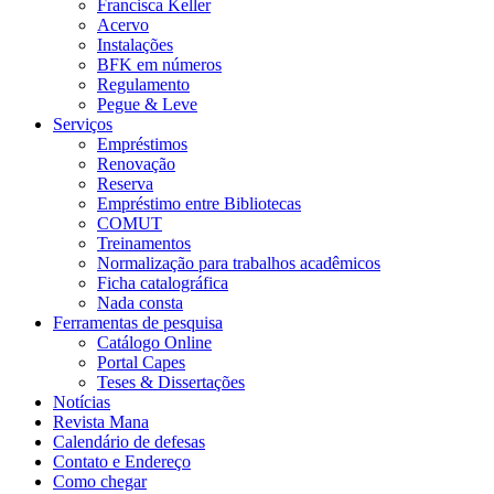
Francisca Keller
Acervo
Instalações
BFK em números
Regulamento
Pegue & Leve
Serviços
Empréstimos
Renovação
Reserva
Empréstimo entre Bibliotecas
COMUT
Treinamentos
Normalização para trabalhos acadêmicos
Ficha catalográfica
Nada consta
Ferramentas de pesquisa
Catálogo Online
Portal Capes
Teses & Dissertações
Notícias
Revista Mana
Calendário de defesas
Contato e Endereço
Como chegar