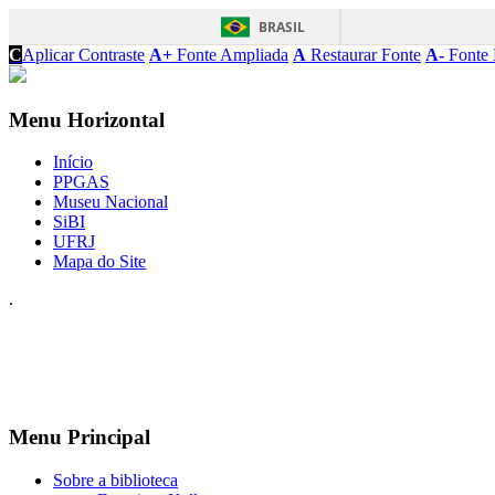
BRASIL
C
Aplicar Contraste
A+
Fonte Ampliada
A
Restaurar Fonte
A-
Fonte 
Menu Horizontal
Início
PPGAS
Museu Nacional
SiBI
UFRJ
Mapa do Site
.
Menu Principal
Sobre a biblioteca