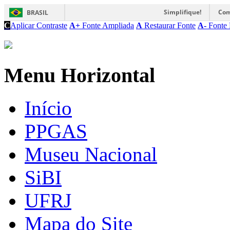
Simplifique!
Com
BRASIL
C
Aplicar Contraste
A+
Fonte Ampliada
A
Restaurar Fonte
A-
Fonte 
Menu Horizontal
Início
PPGAS
Museu Nacional
SiBI
UFRJ
Mapa do Site