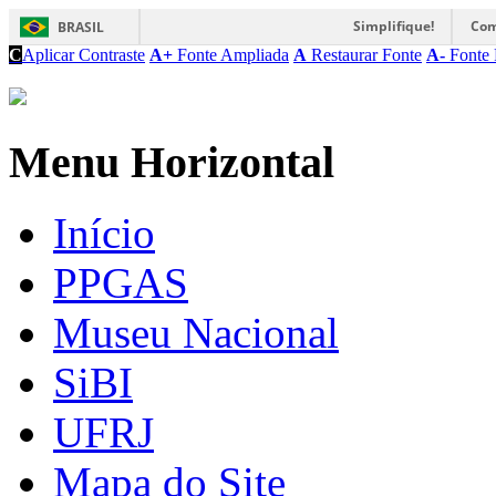
Simplifique!
Com
BRASIL
C
Aplicar Contraste
A+
Fonte Ampliada
A
Restaurar Fonte
A-
Fonte 
Menu Horizontal
Início
PPGAS
Museu Nacional
SiBI
UFRJ
Mapa do Site