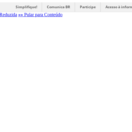
Simplifique!
Comunica BR
Participe
Acesso à infor
Reduzida
»»
Pular para Conteúdo