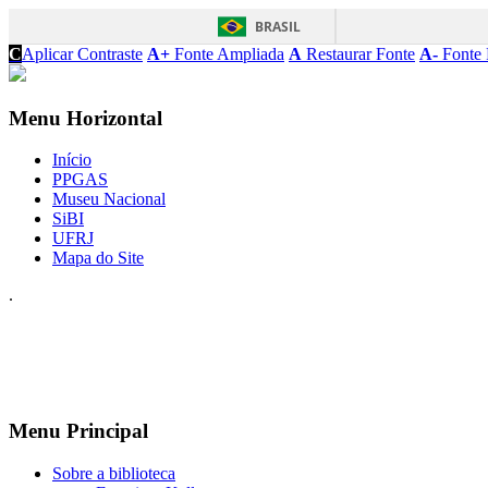
BRASIL
C
Aplicar Contraste
A+
Fonte Ampliada
A
Restaurar Fonte
A-
Fonte 
Menu Horizontal
Início
PPGAS
Museu Nacional
SiBI
UFRJ
Mapa do Site
.
Menu Principal
Sobre a biblioteca