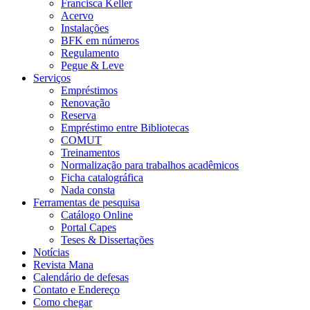
Francisca Keller
Acervo
Instalações
BFK em números
Regulamento
Pegue & Leve
Serviços
Empréstimos
Renovação
Reserva
Empréstimo entre Bibliotecas
COMUT
Treinamentos
Normalização para trabalhos acadêmicos
Ficha catalográfica
Nada consta
Ferramentas de pesquisa
Catálogo Online
Portal Capes
Teses & Dissertações
Notícias
Revista Mana
Calendário de defesas
Contato e Endereço
Como chegar