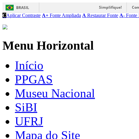
Simplifique!
Com
BRASIL
C
Aplicar Contraste
A+
Fonte Ampliada
A
Restaurar Fonte
A-
Fonte 
Menu Horizontal
Início
PPGAS
Museu Nacional
SiBI
UFRJ
Mapa do Site