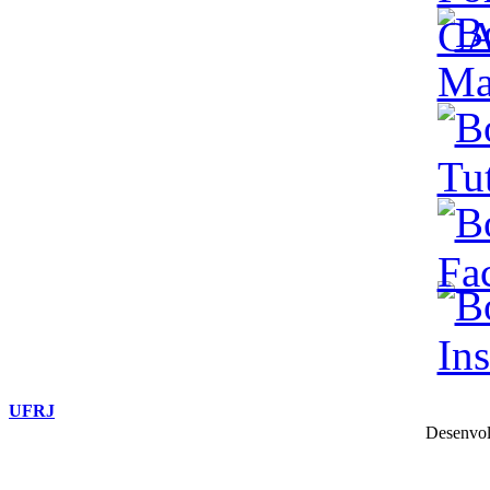
UFRJ
Desenvol