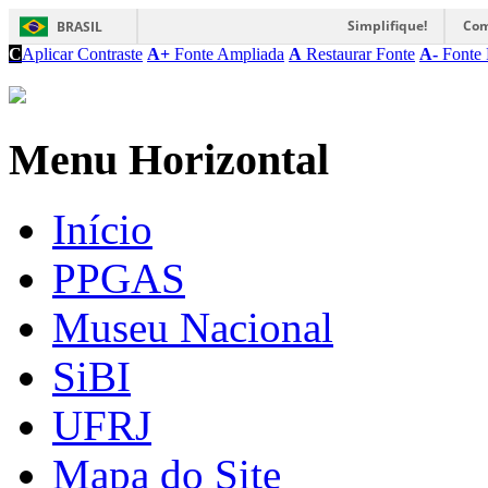
Simplifique!
Com
BRASIL
C
Aplicar Contraste
A+
Fonte Ampliada
A
Restaurar Fonte
A-
Fonte 
Menu Horizontal
Início
PPGAS
Museu Nacional
SiBI
UFRJ
Mapa do Site