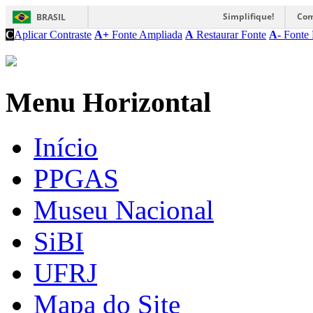
Simplifique!
Com
BRASIL
C
Aplicar Contraste
A+
Fonte Ampliada
A
Restaurar Fonte
A-
Fonte 
Menu Horizontal
Início
PPGAS
Museu Nacional
SiBI
UFRJ
Mapa do Site