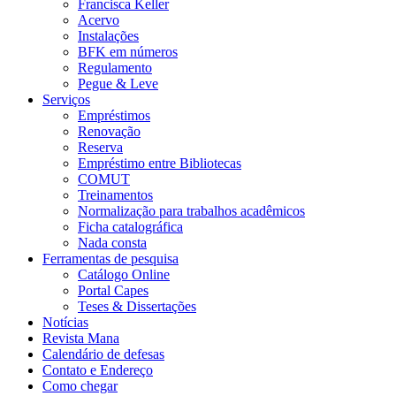
Francisca Keller
Acervo
Instalações
BFK em números
Regulamento
Pegue & Leve
Serviços
Empréstimos
Renovação
Reserva
Empréstimo entre Bibliotecas
COMUT
Treinamentos
Normalização para trabalhos acadêmicos
Ficha catalográfica
Nada consta
Ferramentas de pesquisa
Catálogo Online
Portal Capes
Teses & Dissertações
Notícias
Revista Mana
Calendário de defesas
Contato e Endereço
Como chegar