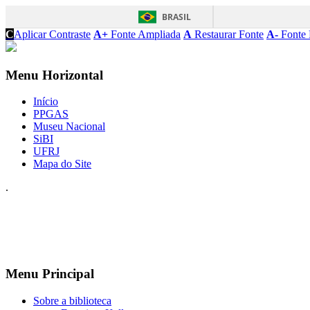
BRASIL
C
Aplicar Contraste
A+
Fonte Ampliada
A
Restaurar Fonte
A-
Fonte 
Menu Horizontal
Início
PPGAS
Museu Nacional
SiBI
UFRJ
Mapa do Site
.
Menu Principal
Sobre a biblioteca