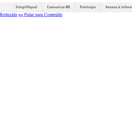
Simplifique!
Comunica BR
Participe
Acesso à infor
Reduzida
»»
Pular para Conteúdo