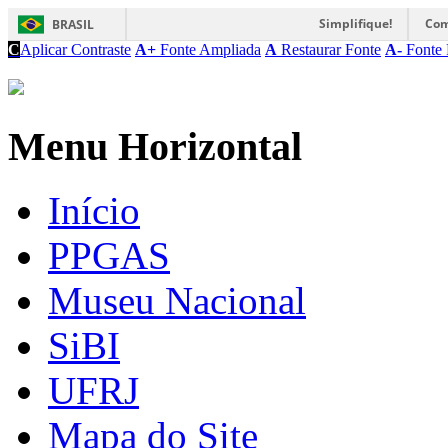
Simplifique!
Com
BRASIL
C
Aplicar Contraste
A+
Fonte Ampliada
A
Restaurar Fonte
A-
Fonte 
Menu Horizontal
Início
PPGAS
Museu Nacional
SiBI
UFRJ
Mapa do Site