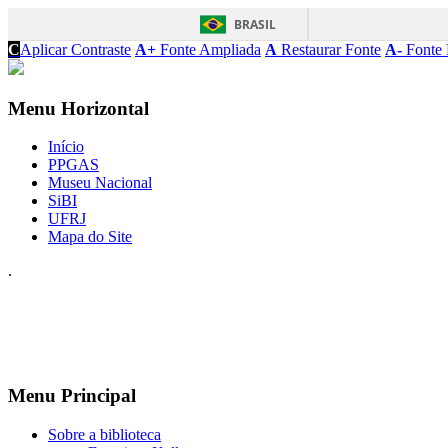
BRASIL
C
Aplicar Contraste
A+
Fonte Ampliada
A
Restaurar Fonte
A-
Fonte 
Menu Horizontal
Início
PPGAS
Museu Nacional
SiBI
UFRJ
Mapa do Site
.
Menu Principal
Sobre a biblioteca