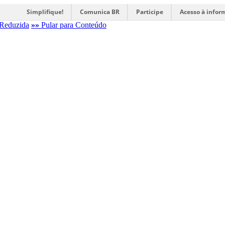
Simplifique!
Comunica BR
Participe
Acesso à infor
Reduzida
»»
Pular para Conteúdo