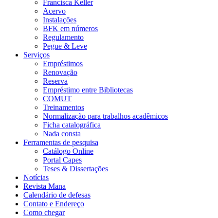
Francisca Keller
Acervo
Instalações
BFK em números
Regulamento
Pegue & Leve
Serviços
Empréstimos
Renovação
Reserva
Empréstimo entre Bibliotecas
COMUT
Treinamentos
Normalização para trabalhos acadêmicos
Ficha catalográfica
Nada consta
Ferramentas de pesquisa
Catálogo Online
Portal Capes
Teses & Dissertações
Notícias
Revista Mana
Calendário de defesas
Contato e Endereço
Como chegar