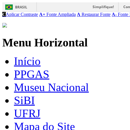
Simplifique!
Com
BRASIL
C
Aplicar Contraste
A+
Fonte Ampliada
A
Restaurar Fonte
A-
Fonte 
Menu Horizontal
Início
PPGAS
Museu Nacional
SiBI
UFRJ
Mapa do Site