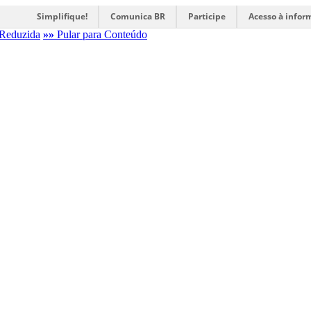
Simplifique!
Comunica BR
Participe
Acesso à infor
Reduzida
»»
Pular para Conteúdo