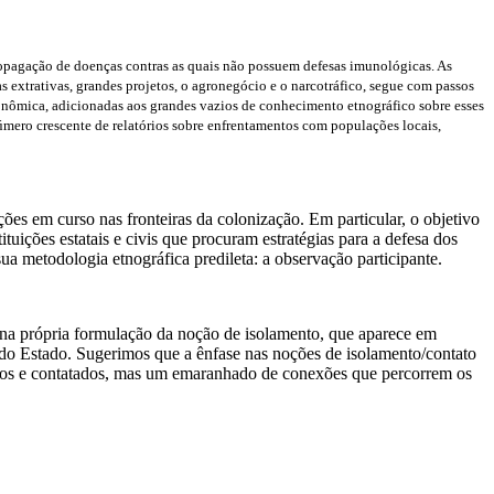
opagação de doenças contras as quais não possuem defesas imunológicas. As
 extrativas, grandes projetos, o agronegócio e o narcotráfico, segue com passos
conômica, adicionadas aos grandes vazios de conhecimento etnográfico sobre esses
úmero crescente de relatórios sobre enfrentamentos com populações locais,
es em curso nas fronteiras da colonização. Em particular, o objetivo
tuições estatais e civis que procuram estratégias para a defesa dos
sua metodologia etnográfica predileta: a observação participante.
 na própria formulação da noção de isolamento, que aparece em
r do Estado. Sugerimos que a ênfase nas noções de isolamento/contato
olados e contatados, mas um emaranhado de conexões que percorrem os