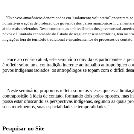
"Os povos amazônicos denominados em "isolamento voluntário" encontram-se numa
normativas e ações de proteção dos governos dos países amazônicos incrementaram-
ainda mais acelerados. Neste contexto, as ambivalências dos governos sul-americ
povos e à limitada capacidade do Estado de resguardar seus territórios, têm man
migrações fora do território tradicional e encadeamentos de processos de contato
Face ao cenário atual, este seminário convida os participantes a pen
é refletir sobre uma contradição inerente ao trabalho antropológico co
povos indígenas isolados, os antropólogos se topam com o difícil desaf
Neste seminário, propomos refletir sobre os vieses que essa limita
contraposição à ideia de contato, formando dois polos opostos, mas in
possa estar ofuscando as perspectivas indígenas, segundo as quais p
seus movimentos, suas espacialidades e temporalidades."
Pesquisar no Site