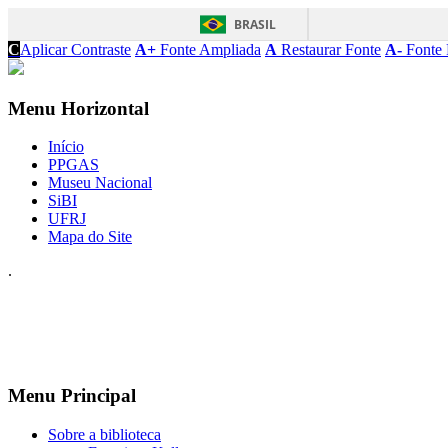
BRASIL
C
Aplicar Contraste
A+
Fonte Ampliada
A
Restaurar Fonte
A-
Fonte 
Menu Horizontal
Início
PPGAS
Museu Nacional
SiBI
UFRJ
Mapa do Site
.
Menu Principal
Sobre a biblioteca