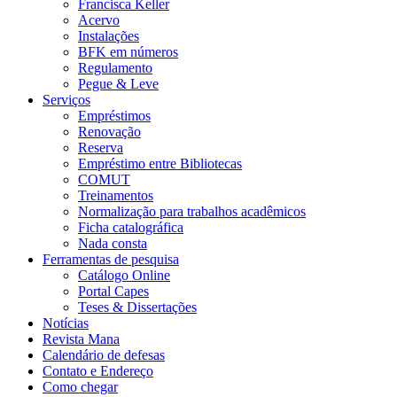
Francisca Keller
Acervo
Instalações
BFK em números
Regulamento
Pegue & Leve
Serviços
Empréstimos
Renovação
Reserva
Empréstimo entre Bibliotecas
COMUT
Treinamentos
Normalização para trabalhos acadêmicos
Ficha catalográfica
Nada consta
Ferramentas de pesquisa
Catálogo Online
Portal Capes
Teses & Dissertações
Notícias
Revista Mana
Calendário de defesas
Contato e Endereço
Como chegar