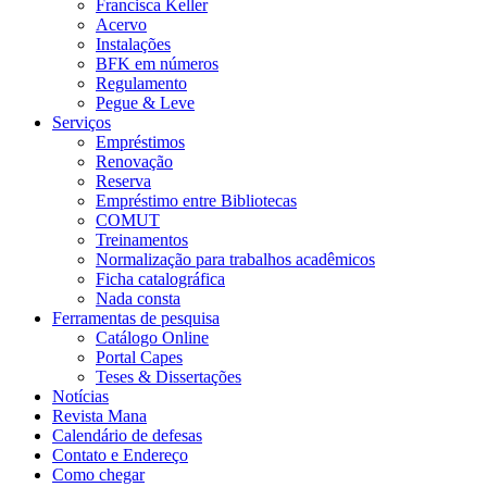
Francisca Keller
Acervo
Instalações
BFK em números
Regulamento
Pegue & Leve
Serviços
Empréstimos
Renovação
Reserva
Empréstimo entre Bibliotecas
COMUT
Treinamentos
Normalização para trabalhos acadêmicos
Ficha catalográfica
Nada consta
Ferramentas de pesquisa
Catálogo Online
Portal Capes
Teses & Dissertações
Notícias
Revista Mana
Calendário de defesas
Contato e Endereço
Como chegar