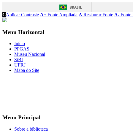
BRASIL
C
Aplicar Contraste
A+
Fonte Ampliada
A
Restaurar Fonte
A-
Fonte 
Menu Horizontal
Início
PPGAS
Museu Nacional
SiBI
UFRJ
Mapa do Site
.
Menu Principal
Sobre a biblioteca