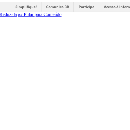
Simplifique!
Comunica BR
Participe
Acesso à infor
Reduzida
»»
Pular para Conteúdo