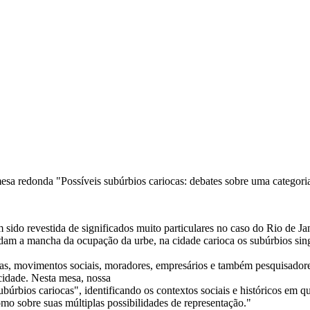
mesa redonda "Possíveis subúrbios cariocas: debates sobre uma categor
 sido revestida de significados muito particulares no caso do Rio de Ja
dam a mancha da ocupação da urbe, na cidade carioca os subúrbios singu
ticas, movimentos sociais, moradores, empresários e também pesquisador
 cidade. Nesta mesa, nossa
 “subúrbios cariocas", identificando os contextos sociais e históricos 
mo sobre suas múltiplas possibilidades de representação."