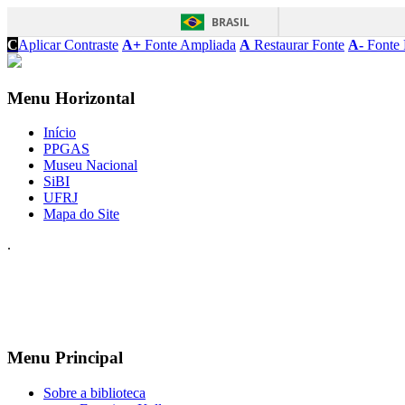
BRASIL
C
Aplicar Contraste
A+
Fonte Ampliada
A
Restaurar Fonte
A-
Fonte 
Menu Horizontal
Início
PPGAS
Museu Nacional
SiBI
UFRJ
Mapa do Site
.
Menu Principal
Sobre a biblioteca