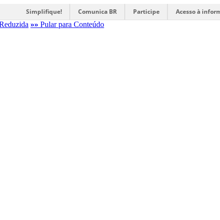
Simplifique!
Comunica BR
Participe
Acesso à infor
Reduzida
»»
Pular para Conteúdo