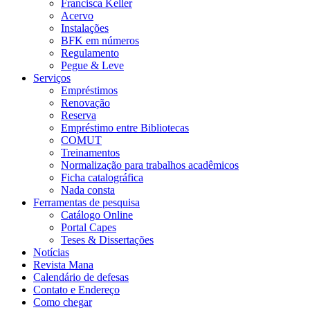
Francisca Keller
Acervo
Instalações
BFK em números
Regulamento
Pegue & Leve
Serviços
Empréstimos
Renovação
Reserva
Empréstimo entre Bibliotecas
COMUT
Treinamentos
Normalização para trabalhos acadêmicos
Ficha catalográfica
Nada consta
Ferramentas de pesquisa
Catálogo Online
Portal Capes
Teses & Dissertações
Notícias
Revista Mana
Calendário de defesas
Contato e Endereço
Como chegar