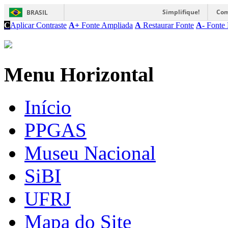
Simplifique!
Com
BRASIL
C
Aplicar Contraste
A+
Fonte Ampliada
A
Restaurar Fonte
A-
Fonte 
Menu Horizontal
Início
PPGAS
Museu Nacional
SiBI
UFRJ
Mapa do Site