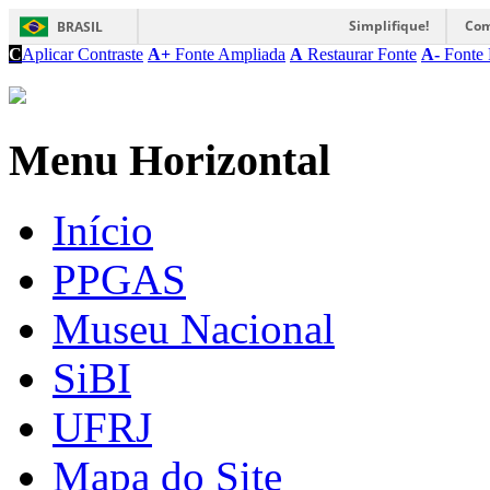
Simplifique!
Com
BRASIL
C
Aplicar Contraste
A+
Fonte Ampliada
A
Restaurar Fonte
A-
Fonte 
Menu Horizontal
Início
PPGAS
Museu Nacional
SiBI
UFRJ
Mapa do Site