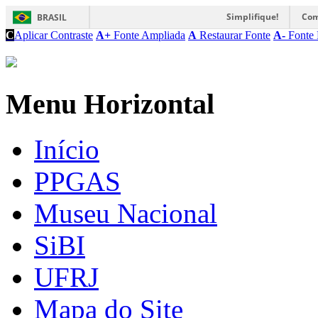
Simplifique!
Com
BRASIL
C
Aplicar Contraste
A+
Fonte Ampliada
A
Restaurar Fonte
A-
Fonte 
Menu Horizontal
Início
PPGAS
Museu Nacional
SiBI
UFRJ
Mapa do Site