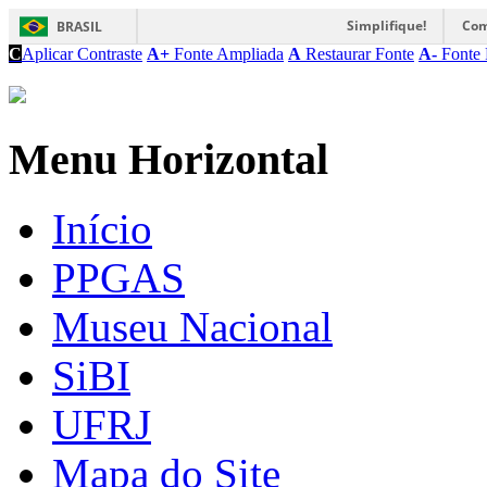
Simplifique!
Com
BRASIL
C
Aplicar Contraste
A+
Fonte Ampliada
A
Restaurar Fonte
A-
Fonte 
Menu Horizontal
Início
PPGAS
Museu Nacional
SiBI
UFRJ
Mapa do Site